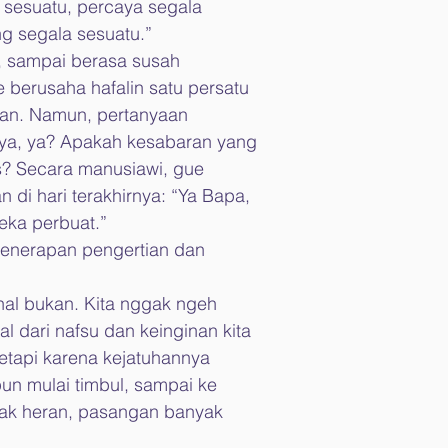
a sesuatu, percaya segala 
g segala sesuatu.”
, sampai berasa susah 
 berusaha hafalin satu persatu 
ikan. Namun, pertanyaan 
rnya, ya? Apakah kesabaran yang 
s? Secara manusiawi, gue 
i hari terakhirnya: “Ya Bapa, 
ka perbuat.” 
penerapan pengertian dan 
hal bukan. Kita nggak ngeh 
al dari nafsu dan keinginan kita 
tetapi karena kejatuhannya 
un mulai timbul, sampai ke 
ggak heran, pasangan banyak 