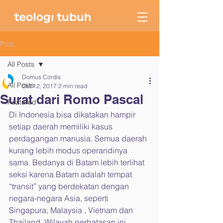
Post
All Posts
Domus Cordis
All Posts
Oct 12, 2017
2 min read
Surat dari Romo Pascal
Featured
Di Indonesia bisa dikatakan hampir 
setiap daerah memiliki kasus 
perdagangan manusia. Semua daerah 
kurang lebih modus operandinya 
sama. Bedanya di Batam lebih terlihat 
seksi karena Batam adalah tempat 
“transit” yang berdekatan dengan 
negara-negara Asia, seperti 
Singapura, Malaysia , Vietnam dan 
Thailand. Wilayah perbatasan ini 