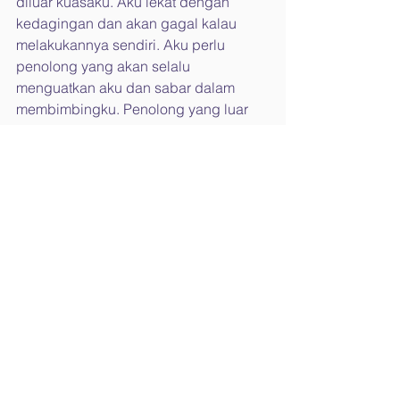
diluar kuasaku. Aku lekat dengan 
kedagingan dan akan gagal kalau 
melakukannya sendiri. Aku perlu 
penolong yang akan selalu 
menguatkan aku dan sabar dalam 
membimbingku. Penolong yang luar 
biasa itu adalah Tuhan Yesus.
Aku mulai memperbaiki relasiku 
dengan Tuhan Yesus, melalui hidup 
doa yang lebih serius dan baca 
Alkitab setiap hari. Eitss, tapi jangan 
berharap sekarang aku sudah 
sempurna yah… Aku masih bergulat 
dengan kedagingan. Namun yang 
pasti tidak separah dulu, sekarang 
sudah lebih bisa menghargai diri 
sendiri dan orang lain. Aku sudah siap 
untuk punya pacar baru dan tidak 
beracun lagi