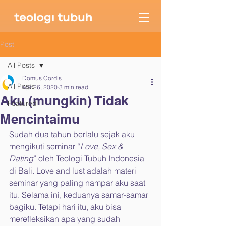
Post
All Posts
Domus Cordis
All Posts
Apr 26, 2020
3 min read
Aku (mungkin) Tidak
Featured
Mencintaimu
Sudah dua tahun berlalu sejak aku 
mengikuti seminar “
Love, Sex & 
Dating
” oleh Teologi Tubuh Indonesia 
di Bali. Love and lust adalah materi 
seminar yang paling nampar aku saat 
itu. Selama ini, keduanya samar-samar 
bagiku. Tetapi hari itu, aku bisa 
merefleksikan apa yang sudah 