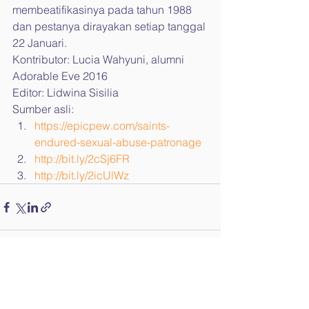
membeatifikasinya pada tahun 1988 
dan pestanya dirayakan setiap tanggal 
22 Januari.
Kontributor: Lucia Wahyuni, alumni 
Adorable Eve 2016
Editor: Lidwina Sisilia
Sumber asli:
https://epicpew.com/saints-
endured-sexual-abuse-patronage
http://bit.ly/2cSj6FR
http://bit.ly/2icUlWz
See All
Recent Posts