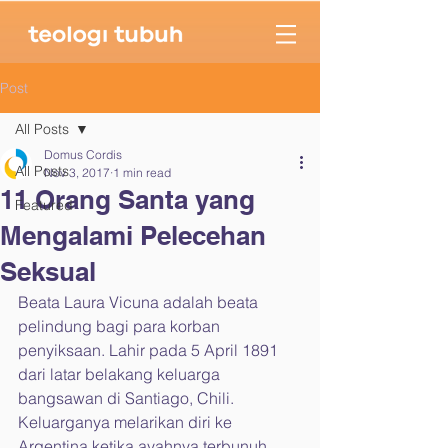
Post
All Posts
Domus Cordis
All Posts
Nov 3, 2017
1 min read
11 Orang Santa yang
Featured
Mengalami Pelecehan
Seksual
Beata Laura Vicuna adalah beata 
pelindung bagi para korban 
penyiksaan. Lahir pada 5 April 1891 
dari latar belakang keluarga 
bangsawan di Santiago, Chili. 
Keluarganya melarikan diri ke 
Argentina ketika ayahnya terbunuh 