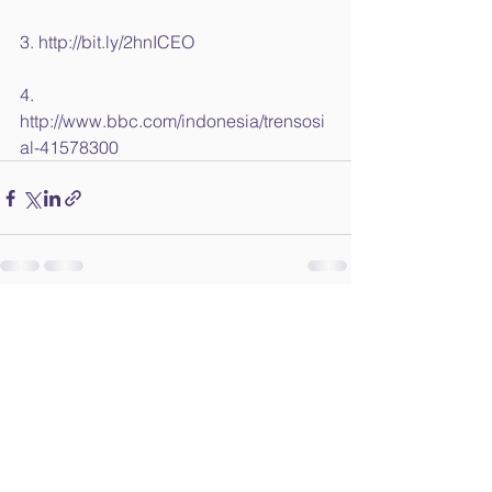
3. http://bit.ly/2hnICEO
4. 
http://www.bbc.com/indonesia/trensosi
al-41578300
See All
Recent Posts