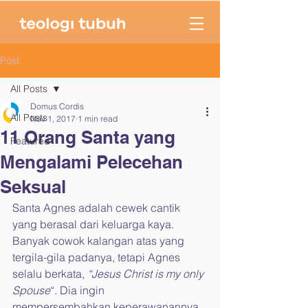
Post
All Posts
Domus Cordis
All Posts
Nov 1, 2017
1 min read
11 Orang Santa yang
Featured
Mengalami Pelecehan
Seksual
Santa Agnes adalah cewek cantik 
yang berasal dari keluarga kaya. 
Banyak cowok kalangan atas yang 
tergila-gila padanya, tetapi Agnes 
selalu berkata, 
“Jesus Christ is my only 
Spouse
“. Dia ingin 
mempersembahkan keperawanannya 